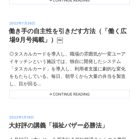
CONTINUE READING
庫
グ
セ
ル
プ
投
で
2022年7月26日
工
稿
働き手の自主性を引きだす方法（「働く広
賃
日:
向
場9月号掲載」）￼
上
研
修
◎タスカルカードを導入し、職場の雰囲気が一変ユーア
会
Ｋ
を
イキッチンという施設では、独自に開発したシステム
プ
実
「タスカルカード」を導入し、利用者支援に劇的な変化
施
ラ
し
をもたらしている。毎日、朝早くから大量の弁当を製造
ン
ま
し、目が回る...
す。"
ニ
THIS
ン
"働
CONTINUE READING
き
グ
手
の
自
投
主
2022年1月19日
性
稿
大好評の講義「福祉バザー必勝法」
を
日:
引
き