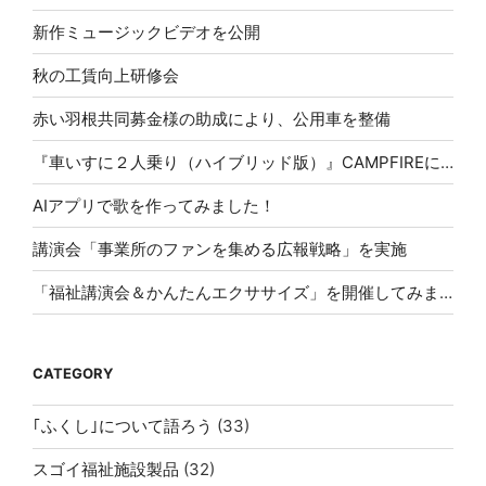
新作ミュージックビデオを公開
秋の工賃向上研修会
赤い羽根共同募金様の助成により、公用車を整備
『車いすに２人乗り（ハイブリッド版）』CAMPFIREにて応援購入スタート！
AIアプリで歌を作ってみました！
講演会「事業所のファンを集める広報戦略」を実施
「福祉講演会＆かんたんエクササイズ」を開催してみませんか？
CATEGORY
｢ふくし｣について語ろう
(33)
スゴイ福祉施設製品
(32)