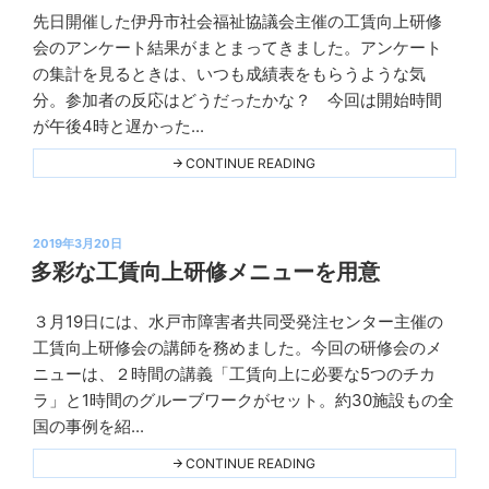
マ」
先日開催した伊丹市社会福祉協議会主催の工賃向上研修
は
Ｋ
不
会のアンケート結果がまとまってきました。アンケート
プ
愉
の集計を見るときは、いつも成績表をもらうような気
快
ラ
な
分。参加者の反応はどうだったかな？ 今回は開始時間
の
ン
か？"
が午後4時と遅かった...
ニ
THIS
ン
"伊
CONTINUE READING
丹
グ
市
工
賃
投
向
2019年3月20日
上
稿
多彩な工賃向上研修メニューを用意
研
日:
修
会
３月19日には、水戸市障害者共同受発注センター主催の
の
Ｋ
ア
工賃向上研修会の講師を務めました。今回の研修会のメ
プ
ン
ニューは、２時間の講義「工賃向上に必要な5つのチカ
ケ
ラ
ー
ラ」と1時間のグルーブワークがセット。約30施設もの全
ト"
ン
THIS
国の事例を紹...
ニ
ン
"多
CONTINUE READING
彩
グ