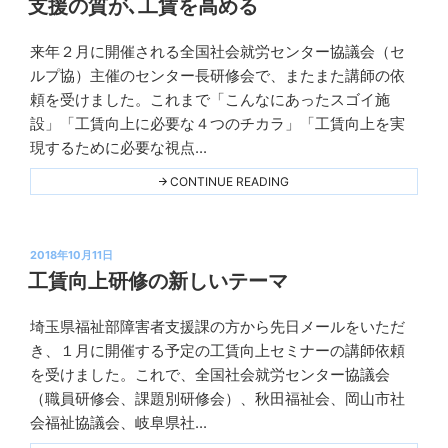
支援の質が､工賃を高める
な
日:
５
つ
来年２月に開催される全国社会就労センター協議会（セ
の
Ｋ
チ
ルプ協）主催のセンター長研修会で、またまた講師の依
プ
カ
頼を受けました。これまで「こんなにあったスゴイ施
ラ"
ラ
THIS
設」「工賃向上に必要な４つのチカラ」「工賃向上を実
ン
現するために必要な視点...
ニ
ン
"支
CONTINUE READING
援
グ
の
質
が､
投
工
2018年10月11日
賃
稿
工賃向上研修の新しいテーマ
を
日:
高
め
埼玉県福祉部障害者支援課の方から先日メールをいただ
る"
Ｋ
THIS
き、１月に開催する予定の工賃向上セミナーの講師依頼
プ
を受けました。これで、全国社会就労センター協議会
ラ
（職員研修会、課題別研修会）、秋田福祉会、岡山市社
ン
会福祉協議会、岐阜県社...
ニ