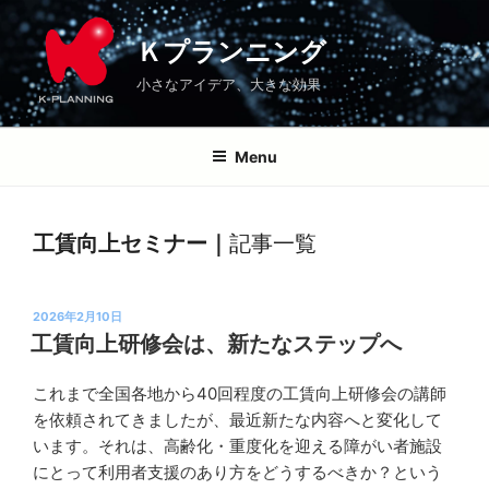
コ
Ｋプランニング
ブログ
工賃向上セミナー
\
\
ン
Ｋプランニング
テ
小さなアイデア、大きな効果
ン
ツ
へ
Menu
ス
キ
ッ
工賃向上セミナー｜
記事一覧
プ
投
2026年2月10日
稿
工賃向上研修会は、新たなステップへ
日:
これまで全国各地から40回程度の工賃向上研修会の講師
Ｋ
を依頼されてきましたが、最近新たな内容へと変化して
プ
います。それは、高齢化・重度化を迎える障がい者施設
ラ
にとって利用者支援のあり方をどうするべきか？という
ン