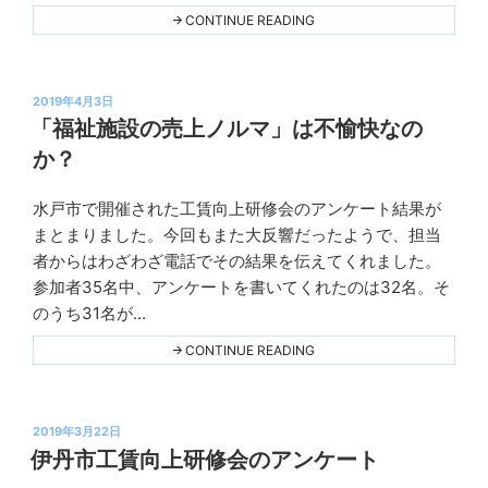
ン
ン
"そ
CONTINUE READING
ト"
の
グ
THIS
仕
事、
利
投
用
2019年4月3日
者
稿
「福祉施設の売上ノルマ」は不愉快なの
が
日:
や
か？
り
た
い
水戸市で開催された工賃向上研修会のアンケート結果が
モ
Ｋ
ノ
まとまりました。今回もまた大反響だったようで、担当
プ
で
者からはわざわざ電話でその結果を伝えてくれました。
す
ラ
か？"
参加者35名中、アンケートを書いてくれたのは32名。そ
ン
THIS
のうち31名が...
ニ
ン
"「福
CONTINUE READING
祉
グ
施
設
の
投
売
2019年3月22日
上
稿
伊丹市工賃向上研修会のアンケート
ノ
日:
ル