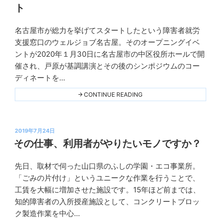
上
ト
セ
ミ
ナ
名古屋市が総力を挙げてスタートしたという障害者就労
ー
Ｋ
を
支援窓口のウェルジョブ名古屋。そのオープニングイベ
プ
実
ントが2020年１月30日に名古屋市の中区役所ホールで開
践
ラ
し
催され、戸原が基調講演とその後のシンポジウムのコー
ン
た"
ディネートを...
THIS
ニ
ン
"ウ
CONTINUE READING
ェ
グ
ル
ジ
ョ
投
ブ
2019年7月24日
名
稿
その仕事、利用者がやりたいモノですか？
古
日:
屋
の
先日、取材で伺った山口県のふしの学園・エコ事業所。
オ
Ｋ
ー
「ごみの片付け」というユニークな作業を行うことで、
プ
プ
工賃を大幅に増加させた施設です。15年ほど前までは、
ニ
ラ
ン
知的障害者の入所授産施設として、コンクリートブロッ
グ
ン
イ
ク製造作業を中心...
ニ
ベ