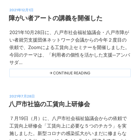
上
研
投
修
2021年12月1日
会
稿
障がい者アートの講義を開催した
へ
日:
の
講
2021年10月28日に、八戸市社会福祉協議会・八戸市障が
義
Ｋ
依
い者就労支援団体ネットワーク会議からの今年２度目の
プ
頼
依頼で、Zoomによる工賃向上セミナーを開催しました。
が
ラ
続々！"
今回のテーマは、「利用者の個性を活かした支援─アンバ
THIS
ン
サダ...
ニ
ン
"障
CONTINUE READING
が
グ
い
者
ア
投
ー
2021年7月28日
ト
稿
八戸市社協の工賃向上研修会
の
日:
講
義
７月19日（月）に、八戸市社会福祉協議会からの依頼で
を
Ｋ
開
工賃向上研修会「工賃向上に必要な５つのチカラ」を実
プ
催
施しました。新型コロナの感染拡大がいまだに修まらな
し
ラ
た"