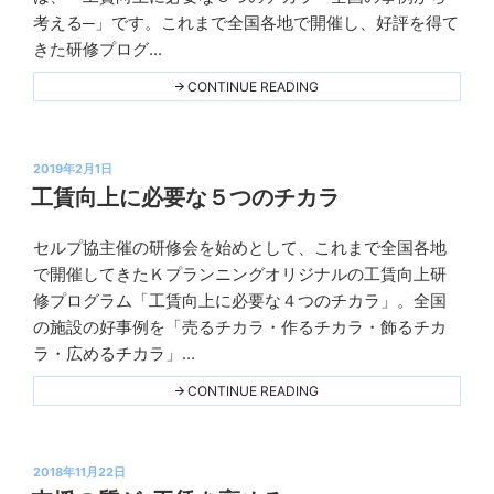
ラ
考える─」です。これまで全国各地で開催し、好評を得て
ン
きた研修プログ...
ニ
ン
"埼
CONTINUE READING
玉
グ
県
の
工
投
賃
2019年2月1日
向
稿
工賃向上に必要な５つのチカラ
上
日:
研
修
セルプ協主催の研修会を始めとして、これまで全国各地
会"
Ｋ
THIS
で開催してきたＫプランニングオリジナルの工賃向上研
プ
修プログラム「工賃向上に必要な４つのチカラ」。全国
ラ
の施設の好事例を「売るチカラ・作るチカラ・飾るチカ
ン
ラ・広めるチカラ」...
ニ
ン
"工
CONTINUE READING
賃
グ
向
上
に
投
必
2018年11月22日
要
稿