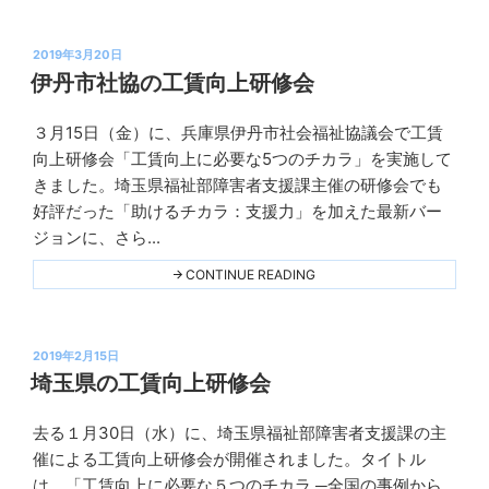
な
工
賃
投
向
2019年3月20日
上
稿
伊丹市社協の工賃向上研修会
研
日:
修
メ
３月15日（金）に、兵庫県伊丹市社会福祉協議会で工賃
ニ
Ｋ
ュ
向上研修会「工賃向上に必要な5つのチカラ」を実施して
プ
ー
きました。埼玉県福祉部障害者支援課主催の研修会でも
を
ラ
用
好評だった「助けるチカラ：支援力」を加えた最新バー
意"
ン
THIS
ジョンに、さら...
ニ
ン
"伊
CONTINUE READING
丹
グ
市
社
協
投
の
2019年2月15日
工
稿
埼玉県の工賃向上研修会
賃
日:
向
上
去る１月30日（水）に、埼玉県福祉部障害者支援課の主
研
Ｋ
修
催による工賃向上研修会が開催されました。タイトル
プ
会"
は、「工賃向上に必要な５つのチカラ ─全国の事例から
THIS