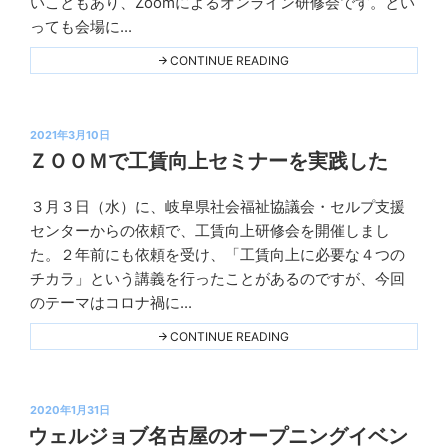
いこともあり、Zoomによるオンライン研修会です。とい
THIS
ン
っても会場に...
ニ
ン
"八
CONTINUE READING
戸
グ
市
社
協
投
の
2021年3月10日
工
稿
ＺＯＯＭで工賃向上セミナーを実践した
賃
日:
向
上
３月３日（水）に、岐阜県社会福祉協議会・セルプ支援
研
Ｋ
修
センターからの依頼で、工賃向上研修会を開催しまし
プ
会"
た。２年前にも依頼を受け、「工賃向上に必要な４つの
THIS
ラ
チカラ」という講義を行ったことがあるのですが、今回
ン
のテーマはコロナ禍に...
ニ
ン
"Ｚ
CONTINUE READING
Ｏ
グ
Ｏ
Ｍ
で
投
工
2020年1月31日
賃
稿
ウェルジョブ名古屋のオープニングイベン
向
日: