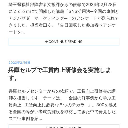
THIS
埼玉県福祉部障害者支援課からの依頼で2024年2月28日
Ｋ
にＺｏｏｍにて開催した講義「SNS活用法─全国の事例と
プ
アンバサダーマーケティング─」のアンケートが送られて
ラ
きました。担当者曰く、「先日回収した参加者へアンケ
ン
ートを...
ニ
ン
"新
CONTINUE READING
プ
グ
ロ
グ
ラ
投
ム
2023年2月6日
「SNS
稿
兵庫セルプで工賃向上研修会を実施しま
活
日:
用
す。
法」
大
好
兵庫セルプセンターからの依頼で、工賃向上研修会の講
評！"
Ｋ
THIS
師を担当します。テーマは、「全国の好事例から学ぶ工
プ
賃向上─工賃向上に必要な５つのチカラ─」。300を越え
ラ
る全国の障がい者就労施設を取材してきた中で発見した
ン
スゴい事例を紹...
ニ
ン
"兵