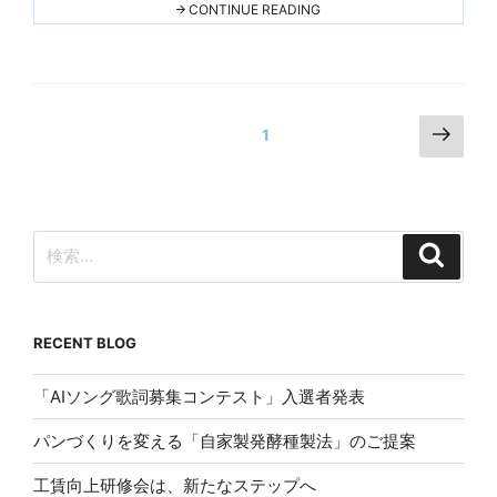
ン
"工
CONTINUE READING
賃
グ
向
上
研
修
の
投
新
次
固定ページ
1
し
の
稿
い
テ
ペ
の
ー
ー
マ"
ペ
THIS
ジ
検
検
ー
索
索:
ジ
送
り
RECENT BLOG
「AIソング歌詞募集コンテスト」入選者発表
パンづくりを変える「自家製発酵種製法」のご提案
工賃向上研修会は、新たなステップへ