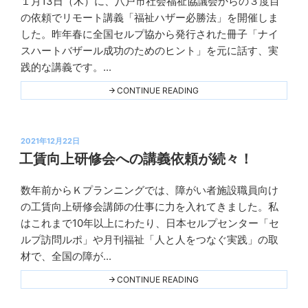
１月13日（木）に、八戸市社会福祉協議会からの３度目
だ
Ｋ
す
の依頼でリモート講義「福祉ハザー必勝法」を開催しま
プ
方
した。昨年春に全国セルプ協から発行された冊子「ナイ
法
ラ
（「働
スハートバザール成功のためのヒント」を元に話す、実
く
ン
広
践的な講義です。...
ニ
場
9
ン
"大
CONTINUE READING
月
好
グ
号
評
掲
の
載」）
講
￼"
投
義
2021年12月22日
THIS
「福
稿
工賃向上研修会への講義依頼が続々！
祉
日:
バ
ザ
数年前からＫプランニングでは、障がい者施設職員向け
ー
Ｋ
必
の工賃向上研修会講師の仕事に力を入れてきました。私
プ
勝
はこれまで10年以上にわたり、日本セルプセンター「セ
法」"
ラ
THIS
ルプ訪問ルポ」や月刊福祉「人と人をつなぐ実践」の取
ン
材で、全国の障が...
ニ
ン
"工
CONTINUE READING
賃
グ
向