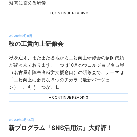
疑問に答える研修...
ニ
ン
"工
CONTINUE READING
賃
グ
向
上
研
投
修
2025年9月9日
会
稿
秋の工賃向上研修会
は、
日:
新
た
秋を迎え、またまた各地から工賃向上研修会の講師依頼
な
Ｋ
ス
が続々来ております。一つは10月のウェルジョブ名古屋
プ
テ
（名古屋市障害者就労支援窓口）の研修会で、テーマは
ッ
ラ
プ
「工賃向上に必要な５つのチカラ（最新バージョ
へ"
ン
THIS
ン）」。もう一つが、1...
ニ
ン
"秋
CONTINUE READING
の
グ
工
賃
向
投
上
2024年3月14日
研
稿
新プログラム「SNS活用法」大好評！
修
日:
会"