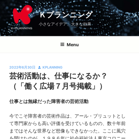
コ
Ｋプランニング
ブログ
｢ふくし｣について語ろう
芸術活動は、仕事になるか？（「働く広場７月号掲載」）
\
\
\
ン
Ｋプランニング
テ
小さなアイデア、大きな効果
ン
ツ
へ
Menu
ス
キ
ッ
投
2022年6月30日
KPLANNING
プ
稿
芸術活動は、仕事になるか？
日:
（「働く広場７月号掲載」）
仕事とは無縁だった障害者の芸術活動
Ｋ
プ
今でこそ障害者の芸術作品は、アール・ブリュットとし
ラ
て専門家からも高い評価を受けているものの、数十年前
ン
まではそんな世界など想像もできなかった。ここに風穴
ニ
を開けたのが、１９８６年に社会福祉法人東京コロニー