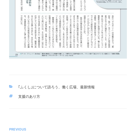
カ
｢ふくし｣について語ろう
、
働く広場
、
最新情報
テ
タ
支援のあり方
ゴ
グ
リ
ー
投
前
PREVIOUS
稿