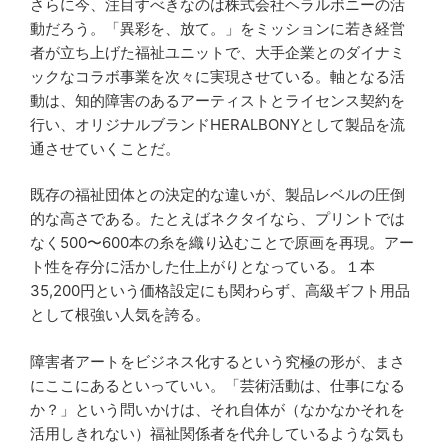
さらに今、注目すべきなのは株式会社ヘラルボニーの活
動だろう。「異彩を、放て。」をミッションに若き経営
者が立ち上げた福祉ユニットで、大手企業とのダイナミ
ックなコラボ事業を次々に実現させている。軸となる活
動は、知的障害のあるアーティストとライセンス契約を
行い、オリジナルブランドHERALBONYとして製品を流
通させていくことだ。
既存の福祉団体との決定的な違いが、製品レベルの圧倒
的な高さである。たとえばネクタイなら、プリントでは
なく500〜600本の糸を織り込むことで原画を再現。アー
ト性を存分に活かした仕上がりとなっている。１本
35,200円という価格設定にも関わらず、高級ギフト用品
として根強い人気を誇る。
障害者アートをビジネス化するという究極の形が、まさ
にここにあるといっていい。「芸術活動は、仕事になる
か？」という問いかけは、それ自体が（なかなかそれを
活用しきれない）福祉関係者を代弁しているような気も