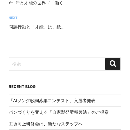
の
汗と才能の世界（「働く広場６月号」掲載）
ナ
投
ビ
稿
次
NEXT
ゲ
の
問題行動と「才能」は、紙一重（「働く広場８月号掲載」）
ー
投
シ
稿
ョ
ン
検
検
索
索:
RECENT BLOG
「AIソング歌詞募集コンテスト」入選者発表
パンづくりを変える「自家製発酵種製法」のご提案
工賃向上研修会は、新たなステップへ