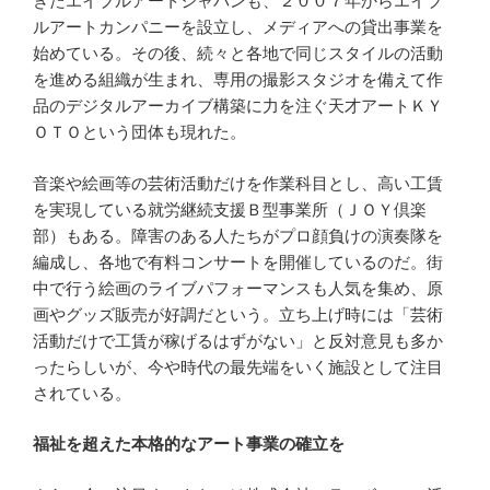
きたエイブルアートジャパンも、２００７年からエイブ
ルアートカンパニーを設立し、メディアへの貸出事業を
始めている。その後、続々と各地で同じスタイルの活動
を進める組織が生まれ、専用の撮影スタジオを備えて作
品のデジタルアーカイブ構築に力を注ぐ天才アートＫＹ
ＯＴＯという団体も現れた。
音楽や絵画等の芸術活動だけを作業科目とし、高い工賃
を実現している就労継続支援Ｂ型事業所（ＪＯＹ倶楽
部）もある。障害のある人たちがプロ顔負けの演奏隊を
編成し、各地で有料コンサートを開催しているのだ。街
中で行う絵画のライブパフォーマンスも人気を集め、原
画やグッズ販売が好調だという。立ち上げ時には「芸術
活動だけで工賃が稼げるはずがない」と反対意見も多か
ったらしいが、今や時代の最先端をいく施設として注目
されている。
福祉を超えた本格的なアート事業の確立を