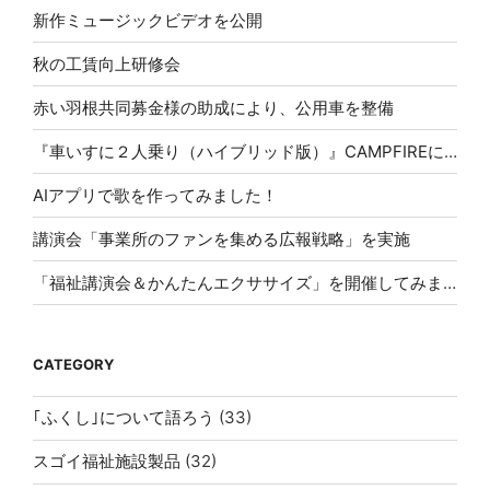
新作ミュージックビデオを公開
秋の工賃向上研修会
赤い羽根共同募金様の助成により、公用車を整備
『車いすに２人乗り（ハイブリッド版）』CAMPFIREにて応援購入スタート！
AIアプリで歌を作ってみました！
講演会「事業所のファンを集める広報戦略」を実施
「福祉講演会＆かんたんエクササイズ」を開催してみませんか？
CATEGORY
｢ふくし｣について語ろう
(33)
スゴイ福祉施設製品
(32)