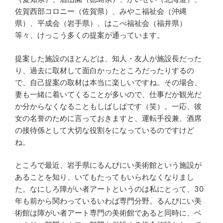
ン
佐賀西部コロニー（佐賀県）、みやこ福祉会（沖縄
グ
県）、平成会（岩手県）、はこべ福祉会（福井県）
等々、けっこう多くの提案が通っています。
提案した施設のほとんどは、知人・友人が施設長だった
り、過去に取材して面白かったところだったりするの
で、自己提案の取材は本当に楽しいですね。その場合、
妻も一緒に着いてくることが多いので、仕事だか観光だ
か分からなくなることもしばしばです（笑）。一応、彼
女の名誉のために言っておきますと、運転手役兼、酒席
の接待係として大切な役割をになっているのですけど
ね。
ところで最近、岩手県にるんびにい美術館という施設が
あることを知り、いてもたってもいられなくなりまし
た。なにしろ障がい者アートというのは私にとって、30
年も前から関わっているいわば専門分野。るんびにい美
術館は障がい者アート専門の美術館であると同時に、ベ