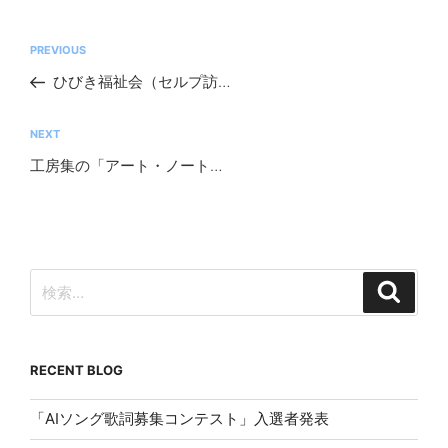
投
前
PREVIOUS
稿
の
ひびき福祉会（セルプ訪問ルポ１）
ナ
投
ビ
稿
次
NEXT
ゲ
の
工房集の「アート・ノート」
ー
投
シ
稿
ョ
ン
検
検
索
索:
RECENT BLOG
「AIソング歌詞募集コンテスト」入選者発表