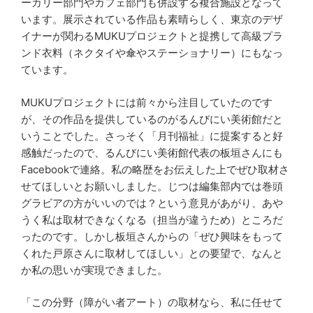
ーカリー部門やカフェ部門も併設する複合施設となって
います。展示されている作品も素晴らしく、東京のデザ
イナーが関わるMUKUプロジェクトと提携して高級プラ
ンド衣料（ネクタイや傘やステーショナリー）にもなっ
ています。
MUKUプロジェクトには前々から注目していたのです
が、その作品を提供しているのがるんびにい美術館だと
いうことでした。さっそく「月刊福祉」に提案すると好
感触だったので、るんびにい美術館代表の板垣さんにも
Facebookで連絡。私の略歴をお伝えした上でぜひ取材さ
せてほしいとお願いしました。じつは編集部内では巻頭
グラビアの方がいいのでは？という意見があがり、あや
うく私は取材できなくなる（担当が違うため）ところだ
ったのです。しかし板垣さんからの「ぜひ興味をもって
くれた戸原さんに取材してほしい」との要望で、なんと
か私の思いが実現できました。
「この分野（障がい者アート）の取材なら、私に任せて