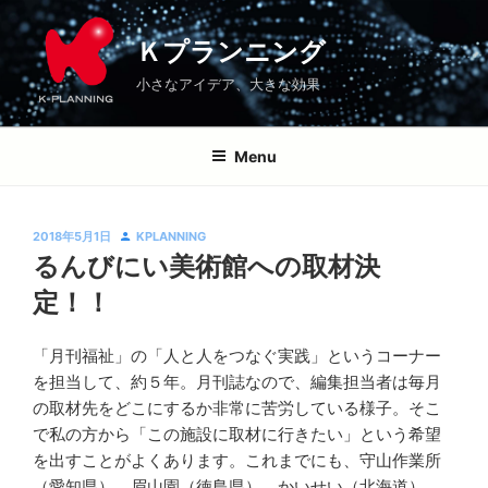
コ
Ｋプランニング
ブログ
最新情報
るんびにい美術館への取材決定！！
\
\
\
ン
Ｋプランニング
テ
小さなアイデア、大きな効果
ン
ツ
へ
Menu
ス
キ
ッ
投
2018年5月1日
KPLANNING
プ
稿
るんびにい美術館への取材決
日:
定！！
「月刊福祉」の「人と人をつなぐ実践」というコーナー
Ｋ
を担当して、約５年。月刊誌なので、編集担当者は毎月
プ
の取材先をどこにするか非常に苦労している様子。そこ
ラ
で私の方から「この施設に取材に行きたい」という希望
ン
を出すことがよくあります。これまでにも、守山作業所
ニ
（愛知県）、眉山園（徳島県）、かいせい（北海道）、