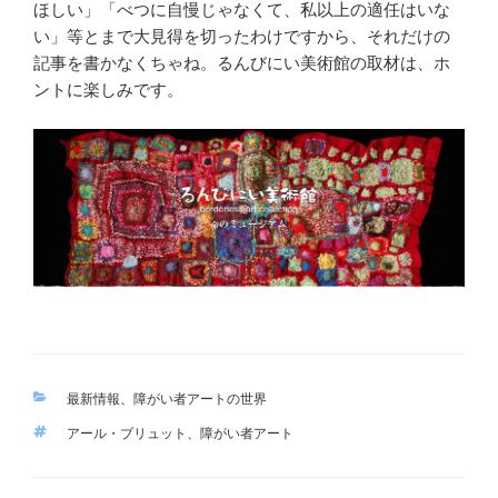
ほしい」「べつに自慢じゃなくて、私以上の適任はいな
い」等とまで大見得を切ったわけですから、それだけの
記事を書かなくちゃね。るんびにい美術館の取材は、ホ
ントに楽しみです。
カ
最新情報
、
障がい者アートの世界
テ
タ
アール・ブリュット
、
障がい者アート
ゴ
グ
リ
ー