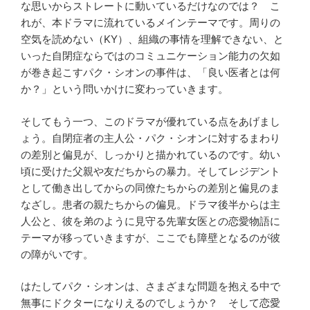
な思いからストレートに動いているだけなのでは？ こ
れが、本ドラマに流れているメインテーマです。周りの
空気を読めない（KY）、組織の事情を理解できない、と
いった自閉症ならではのコミュニケーション能力の欠如
が巻き起こすパク・シオンの事件は、「良い医者とは何
か？」という問いかけに変わっていきます。
そしてもう一つ、このドラマが優れている点をあげまし
ょう。自閉症者の主人公・パク・シオンに対するまわり
の差別と偏見が、しっかりと描かれているのです。幼い
頃に受けた父親や友だちからの暴力。そしてレジデント
として働き出してからの同僚たちからの差別と偏見のま
なざし。患者の親たちからの偏見。ドラマ後半からは主
人公と、彼を弟のように見守る先輩女医との恋愛物語に
テーマが移っていきますが、ここでも障壁となるのが彼
の障がいです。
はたしてパク・シオンは、さまざまな問題を抱える中で
無事にドクターになりえるのでしょうか？ そして恋愛