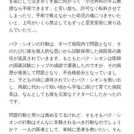
を前にして泣き尽くす親に向かって「小児外科のキム教
授なら手術できます」と言い放ち、許可なく転科させて
しまったり。手術で救えなかった幼児の魂につきそいた
いと、上司がいくら禁止してもずっと霊安室前に座り込
んでいたり…。
パク・シオンの行動は、すべて病院内で問題となり、そ
のたびに彼を個人的な思いから試験採用した病院長の責
任が追及されていきます。もともとパク・シオンは医師
の国家試験にトップの成績で通過したのですが、その病
歴が発覚して問題となり、不合格処分となっていまし
た。子どもの頃に虐待されていたパク・シオンを救い出
し、両親に代わって幼い頃から手塩に掛けて育てた病院
長は、なんとしても彼を立派なドクターにしたかったの
です。
問題行動と周りは責め立てるけれど、そもそもパク・シ
オンの行動はそんなに非難されるべき行動なのでしょう
か？ 一人の医者として、単純に患者を救いたい。そん