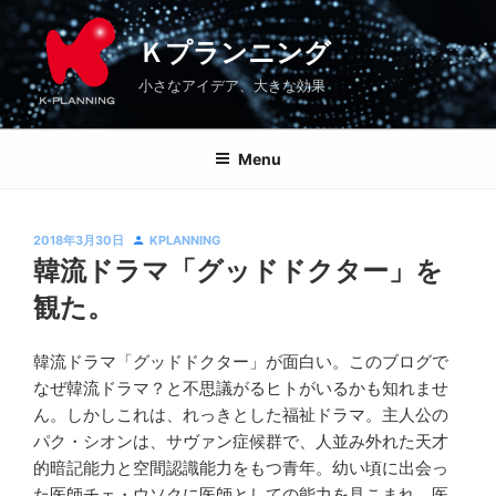
コ
Ｋプランニング
ブログ
｢ふくし｣について語ろう
韓流ドラマ「グッドドクター」を観た。
\
\
\
ン
Ｋプランニング
テ
小さなアイデア、大きな効果
ン
ツ
へ
Menu
ス
キ
ッ
投
2018年3月30日
KPLANNING
プ
稿
韓流ドラマ「グッドドクター」を
日:
観た。
韓流ドラマ「グッドドクター」が面白い。このブログで
Ｋ
なぜ韓流ドラマ？と不思議がるヒトがいるかも知れませ
プ
ん。しかしこれは、れっきとした福祉ドラマ。主人公の
ラ
パク・シオンは、サヴァン症候群で、人並み外れた天才
ン
的暗記能力と空間認識能力をもつ青年。幼い頃に出会っ
ニ
た医師チェ・ウソクに医師としての能力を見こまれ、医