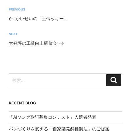
投
前
PREVIOUS
稿
の
かいせいの「土偶ッキー」
ナ
投
ビ
稿
次
NEXT
ゲ
の
大好評の工賃向上研修会
ー
投
シ
稿
ョ
ン
検
検
索
索:
RECENT BLOG
「AIソング歌詞募集コンテスト」入選者発表
パンづくりを変える「自家製発酵種製法」のご提案