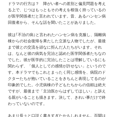
ドラマの行方は？ 障がい者への差別と偏見問題を考え
る上で、じつはもっともその考えを根強く持っているの
が医学関係者だと言われています。昔、あるハンセン病
回復者から、そんな話を聞いたことがありました。
彼は｢不治の病｣と言われたハンセン病を克服し、隔離病
棟からの社会復帰を果たした立派な人物でしたが、最後
まで彼との交流を頑なに拒んだ人たちがいます。それ
は、なんと彼の病気を完治と認めた医学関係者たちなの
でした。彼が医学的に完治したことは理解しているにも
関わらず、「個人としての感情が許せない」というので
す。本ドラマでもこれとまったく同じ感情を、病院のド
クターたちが抱いていることをきちんと表現してるのが
印象的でした。小児病棟の子どもたちからの信頼は絶大
ですが、最後まで「主治医からはずしてほしい」と訴え
る親がいることも描きます。決して、きれい事だけで終
わっていないのです。
あまり長々と口説く書きすぎたかもしれません。百聞は