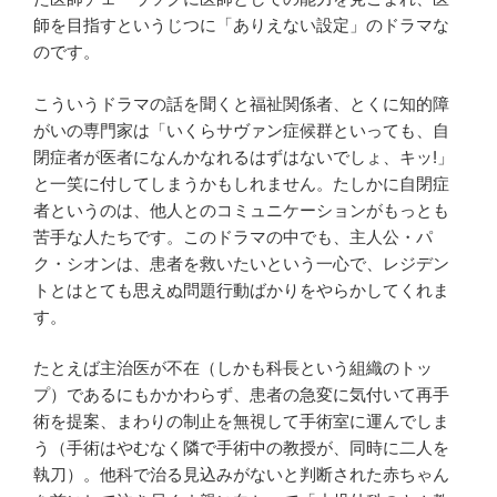
ン
師を目指すというじつに「ありえない設定」のドラマな
グ
のです。
こういうドラマの話を聞くと福祉関係者、とくに知的障
がいの専門家は「いくらサヴァン症候群といっても、自
閉症者が医者になんかなれるはずはないでしょ、キッ!」
と一笑に付してしまうかもしれません。たしかに自閉症
者というのは、他人とのコミュニケーションがもっとも
苦手な人たちです。このドラマの中でも、主人公・パ
ク・シオンは、患者を救いたいという一心で、レジデン
トとはとても思えぬ問題行動ばかりをやらかしてくれま
す。
たとえば主治医が不在（しかも科長という組織のトッ
プ）であるにもかかわらず、患者の急変に気付いて再手
術を提案、まわりの制止を無視して手術室に運んでしま
う（手術はやむなく隣で手術中の教授が、同時に二人を
執刀）。他科で治る見込みがないと判断された赤ちゃん