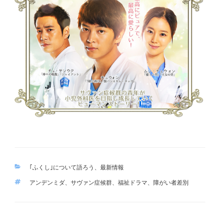
カ
｢ふくし｣について語ろう
、
最新情報
テ
タ
アンデンミダ
、
サヴァン症候群
、
福祉ドラマ
、
障がい者差別
ゴ
グ
リ
ー