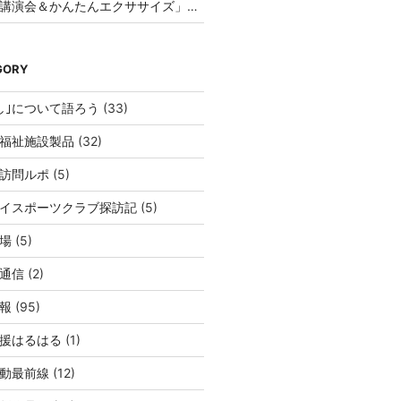
「福祉講演会＆かんたんエクササイズ」を開催してみませんか？
GORY
し｣について語ろう
(33)
福祉施設製品
(32)
訪問ルポ
(5)
イスポーツクラブ探訪記
(5)
場
(5)
通信
(2)
報
(95)
援はるはる
(1)
動最前線
(12)