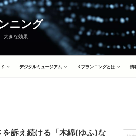
ンニング
、大きな効果
イド
デジタルミュージアム
Ｋプランニングとは
情
を訴え続ける「木綿(ゆふ)な
検