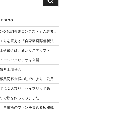
検
索
T BLOG
「AIソング歌詞募集コンテスト」入選者発表
パンづくりを変える「自家製発酵種製法」のご提案
上研修会は、新たなステップへ
ュージックビデオを公開
賃向上研修会
赤い羽根共同募金様の助成により、公用車を整備
『車いすに２人乗り（ハイブリッド版）』CAMPFIREにて応援購入スタート！
プリで歌を作ってみました！
講演会「事業所のファンを集める広報戦略」を実施