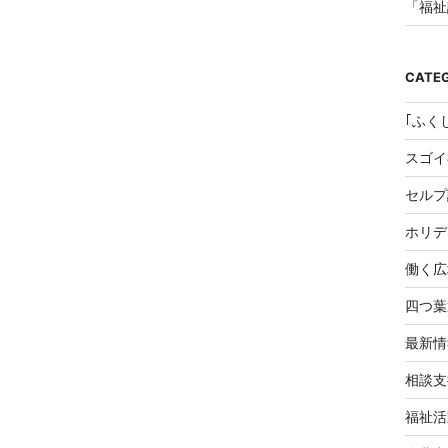
の
著
者、
建
築
CATE
家
の
米
｢ふく
谷
成
スゴイ
立
さ
ん
セルプ
に
聞
ホリデ
く"
THIS
働く広
四つ葉
最新情
相談支
福祉活