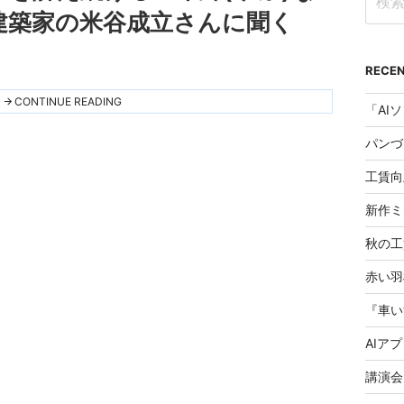
索:
建築家の米谷成立さんに聞く
RECEN
"木
CONTINUE READING
の
家
の
素
晴
工賃向
ら
し
さ
新作ミ
を
訴
秋の工
え
続
け
る
「木
綿
(ゆ
AIア
ふ)
な
暮
ら
し」