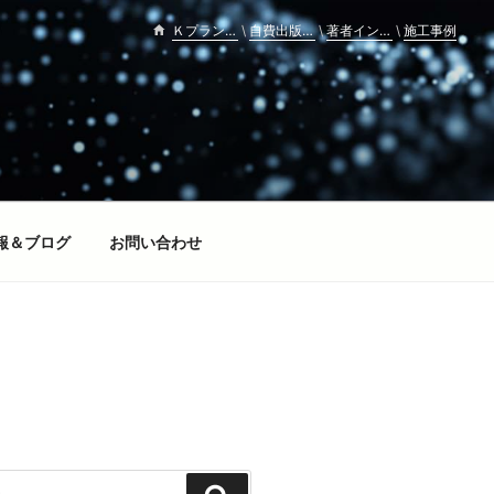
Ｋプランニング
自費出版ブックメイド
著者インタビュー
施工事例
\
\
\
報＆ブログ
お問い合わせ