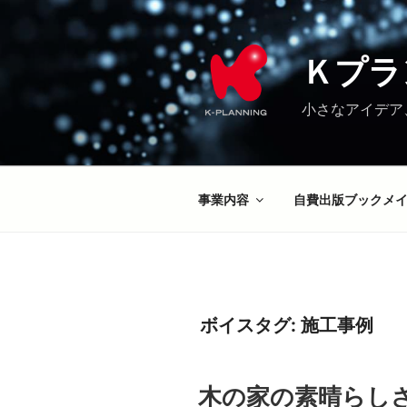
コ
ン
テ
Ｋプラ
ン
ツ
小さなアイデア
へ
ス
キ
ッ
事業内容
自費出版ブックメ
プ
ボイスタグ:
施工事例
木の家の素晴らしさ