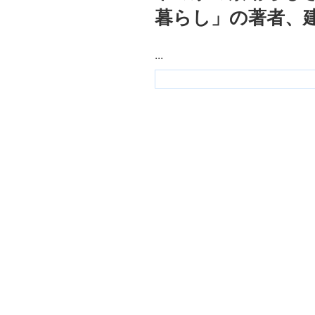
暮らし」の著者、
...
Ｋ
プ
ラ
ン
ニ
ン
グ