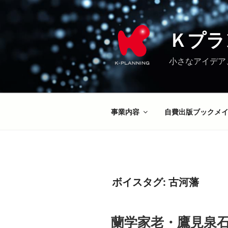
コ
ン
テ
Ｋプラ
ン
ツ
小さなアイデア
へ
ス
キ
ッ
事業内容
自費出版ブックメ
プ
ボイスタグ:
古河藩
蘭学家老・鷹見泉