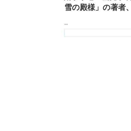
雪の殿様」の著者
...
Ｋ
プ
ラ
ン
ニ
ン
グ