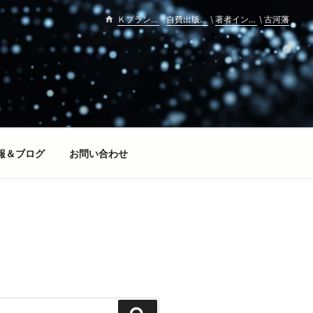
Ｋプランニング
自費出版ブックメイド
著者インタビュー
古河藩
\
\
\
報＆ブログ
お問い合わせ