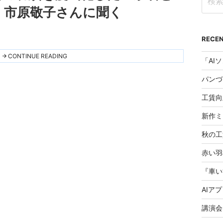
索:
、市原敬子さんに聞く
RECEN
"蘭
CONTINUE READING
学
家
老・
鷹
見
工賃向
泉
石
の
新作ミ
功
績
秋の工
を
漫
画
化
し
た
「泉
AIア
石
と
雪
の
殿