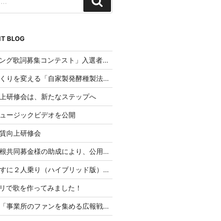
検
索
T BLOG
「AIソング歌詞募集コンテスト」入選者発表
パンづくりを変える「自家製発酵種製法」のご提案
上研修会は、新たなステップへ
ュージックビデオを公開
賃向上研修会
赤い羽根共同募金様の助成により、公用車を整備
『車いすに２人乗り（ハイブリッド版）』CAMPFIREにて応援購入スタート！
プリで歌を作ってみました！
講演会「事業所のファンを集める広報戦略」を実施