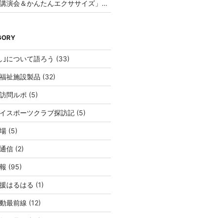
「福祉講演会＆かんたんエクササイズ」を開催してみませんか？
GORY
し｣について語ろう
(33)
福祉施設製品
(32)
訪問ルポ
(5)
イスポーツクラブ探訪記
(5)
場
(5)
通信
(2)
報
(95)
援はるはる
(1)
動最前線
(12)