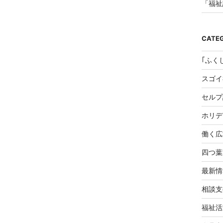
様」
の
著
者、
市
CATE
原
敬
子
｢ふく
さ
ん
スゴイ
に
聞
く"
セルプ
THIS
ホリデ
働く広
四つ葉
最新情
相談支
福祉活