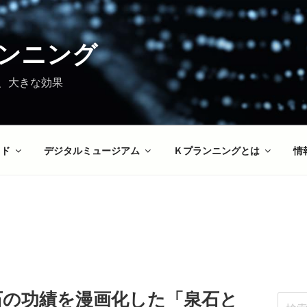
ンニング
、大きな効果
イド
デジタルミュージアム
Ｋプランニングとは
情
石の功績を漫画化した「泉石と
検