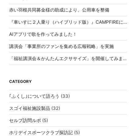
赤い羽根共同募金様の助成により、公用車を整備
『車いすに２人乗り（ハイブリッド版）』CAMPFIREにて応援購入スタート！
AIアプリで歌を作ってみました！
講演会「事業所のファンを集める広報戦略」を実施
「福祉講演会＆かんたんエクササイズ」を開催してみませんか？
CATEGORY
｢ふくし｣について語ろう
(33)
スゴイ福祉施設製品
(32)
セルプ訪問ルポ
(5)
ホリデイスポーツクラブ探訪記
(5)