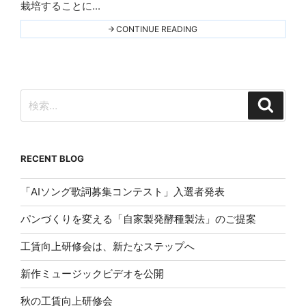
栽培することに...
ニ
ン
"離
CONTINUE READING
島
グ
に
も
あ
る
障
検
が
検
索
い
索:
者
支
援
施
RECENT BLOG
設"
THIS
「AIソング歌詞募集コンテスト」入選者発表
パンづくりを変える「自家製発酵種製法」のご提案
工賃向上研修会は、新たなステップへ
新作ミュージックビデオを公開
秋の工賃向上研修会