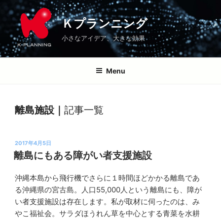
コ
Ｋプランニング
ブログ
離島施設
\
\
ン
Ｋプランニング
テ
小さなアイデア、大きな効果
ン
ツ
へ
Menu
ス
キ
ッ
離島施設｜
記事一覧
プ
投
2017年4月5日
稿
離島にもある障がい者支援施設
日:
沖縄本島から飛行機でさらに１時間ほどかかる離島であ
Ｋ
る沖縄県の宮古島。人口55,000人という離島にも、障が
プ
い者支援施設は存在します。私が取材に伺ったのは、み
ラ
やこ福祉会。サラダほうれん草を中心とする青菜を水耕
ン